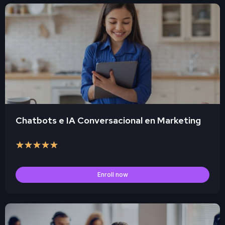
Chatbots e IA Conversacional en Marketing
★
★
★
★
★
Enroll now